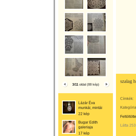
szalag h
3/11
oldal (88 kép)
Címkék:
Lázár Éva
Kategória
munkái, mintái
22 kép
Feltöltött
Bugar Edith
Látta 253
galeriaja
17 kép