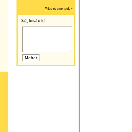
Friss események »
Szólj hozzá te is!