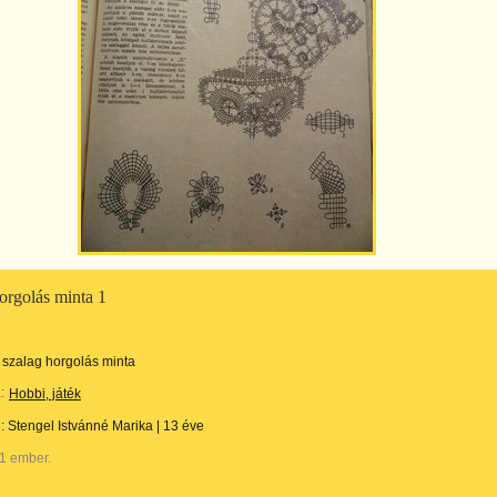
orgolás minta 1
szalag horgolás minta
:
Hobbi, játék
e:
Stengel Istvánné Marika
|
13 éve
1 ember.