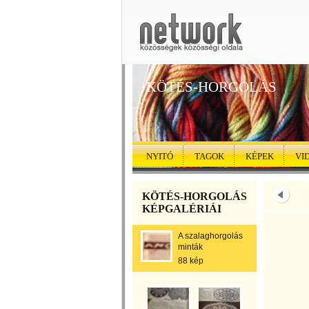
KÖTÉS-HORGOLÁS
NYITÓ
TAGOK
KÉPEK
VI
KÖTÉS-HORGOLÁS
KÉPGALÉRIÁI
A szalaghorgolás
minták
88 kép