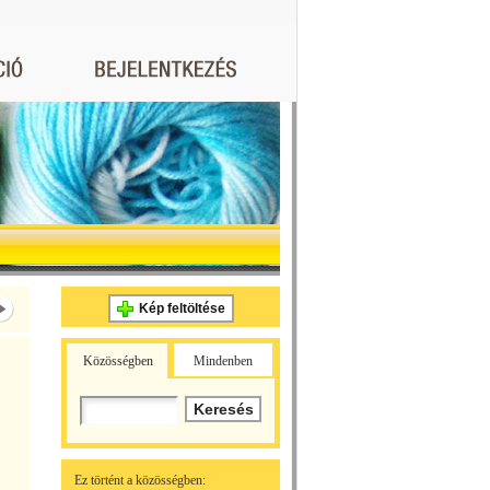
Kép feltöltése
Közösségben
Mindenben
Ez történt a közösségben: