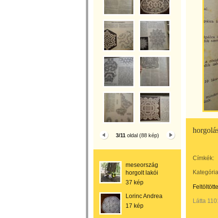
horgolá
3/11
oldal (88 kép)
Címkék:
meseország
Kategória
horgolt lakói
37 kép
Feltöltött
Lorinc Andrea
Látta 110
17 kép