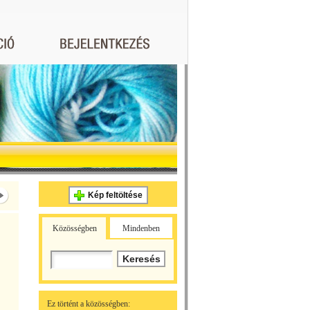
Kép feltöltése
Közösségben
Mindenben
Ez történt a közösségben: