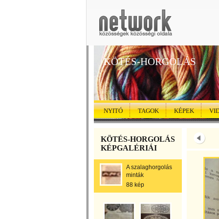
KÖTÉS-HORGOLÁS
NYITÓ
TAGOK
KÉPEK
VI
KÖTÉS-HORGOLÁS
KÉPGALÉRIÁI
A szalaghorgolás
minták
88 kép