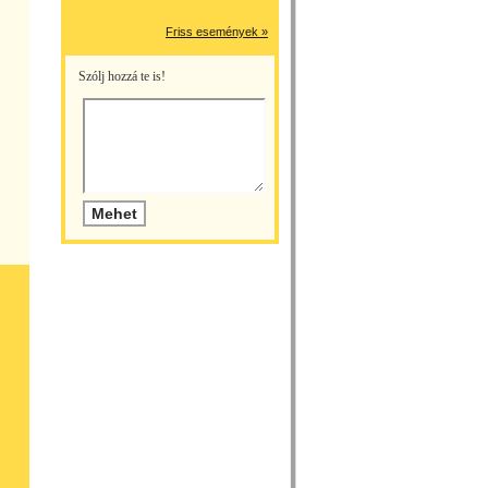
Friss események »
Szólj hozzá te is!