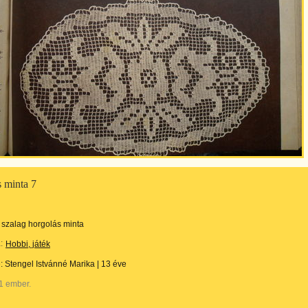
s minta 7
szalag horgolás minta
:
Hobbi, játék
e:
Stengel Istvánné Marika
|
13 éve
1 ember.