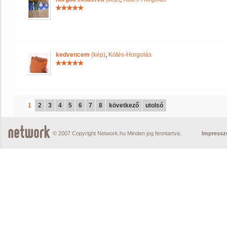
kedvencem
(kép)
,
Kötés-Horgolás
1
2
3
4
5
6
7
8
következő
utolsó
© 2007 Copyright Network.hu Minden jog fenntartva.
Impress