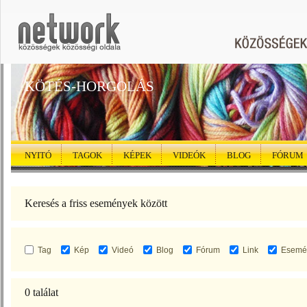
KÖTÉS-HORGOLÁS
NYITÓ
TAGOK
KÉPEK
VIDEÓK
BLOG
FÓRUM
Keresés a friss események között
Tag
Kép
Videó
Blog
Fórum
Link
Esemé
0 találat