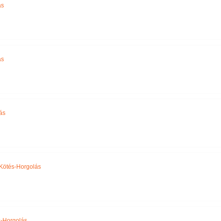
ás
ás
ás
Kötés-Horgolás
-Horgolás