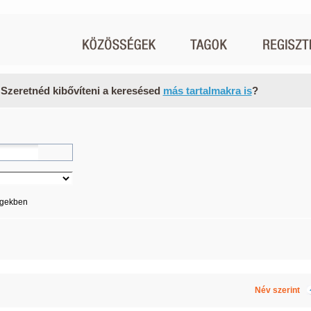
 Szeretnéd kibővíteni a keresésed
más tartalmakra is
?
égekben
Név szerint