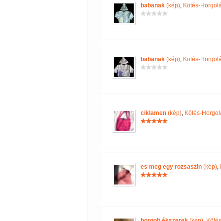
babanak
(kép)
,
Kötés-Horgol
babanak
(kép)
,
Kötés-Horgol
ciklamen
(kép)
,
Kötés-Horgol
es meg egy rozsaszin
(kép)
,
horgolt ékszerek
(kép)
,
Kötés