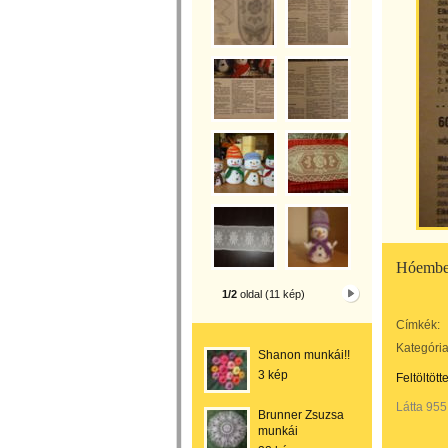
Hóember
1/2
oldal (11 kép)
Címkék:
Kategória
Shanon munkái!!
3 kép
Feltöltött
Látta 955
Brunner Zsuzsa
munkái