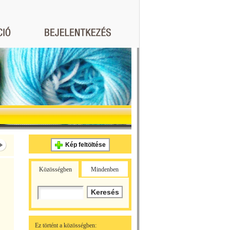
Kép feltöltése
Közösségben
Mindenben
Ez történt a közösségben: