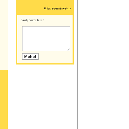
Friss események »
Szólj hozzá te is!