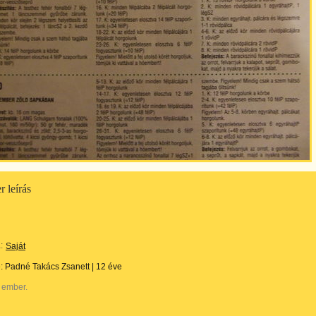
 leírás
:
Saját
e:
Padné Takács Zsanett
|
12 éve
 ember.