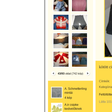
kötött c
43/93
oldal (742 kép)
Címkék:
Kategória
A. Schmetterling
mintái
Feltöltött
4 kép
Látta 101
A.ir csipke
kedvelőknek