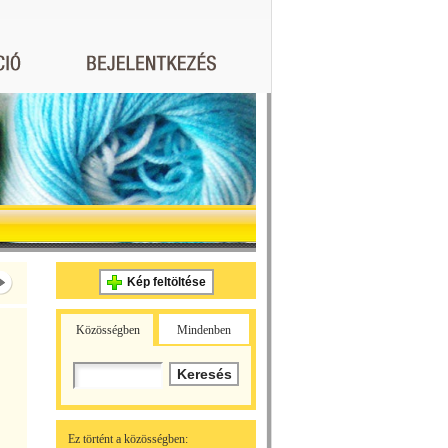
Kép feltöltése
Közösségben
Mindenben
Ez történt a közösségben: