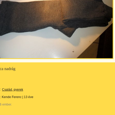
ica nadrág
:
Család, gyerek
e:
Kende Ferenc
|
13 éve
6 ember.