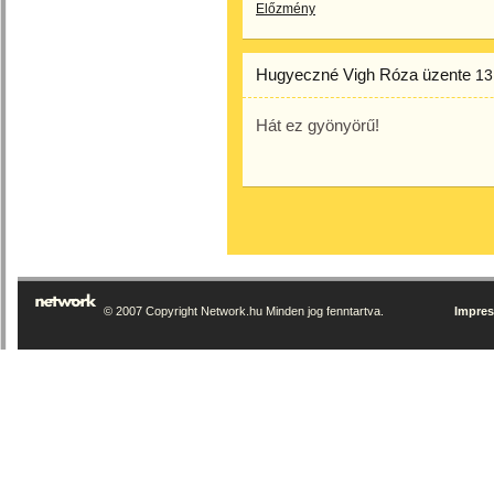
Előzmény
Hugyeczné Vigh Róza
üzente
13
Hát ez gyönyörű!
© 2007 Copyright Network.hu Minden jog fenntartva.
Impre