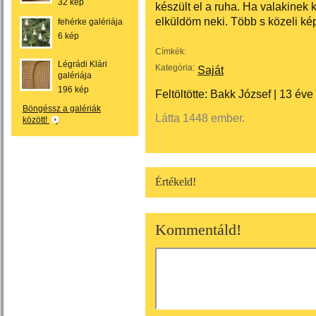
32 kép
készült el a ruha. Ha valakinek 
elküldöm neki. Több s közeli kép
fehérke galériája
6 kép
Címkék:
Légrádi Klári
Kategória:
Saját
galériája
196 kép
Feltöltötte:
Bakk József
|
13 éve
Böngéssz a galériák
Látta 1448 ember.
között!
Értékeld!
Kommentáld!