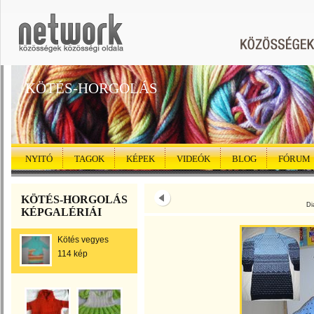
KÖTÉS-HORGOLÁS
NYITÓ
TAGOK
KÉPEK
VIDEÓK
BLOG
FÓRUM
KÖTÉS-HORGOLÁS
Di
KÉPGALÉRIÁI
Kötés vegyes
114 kép