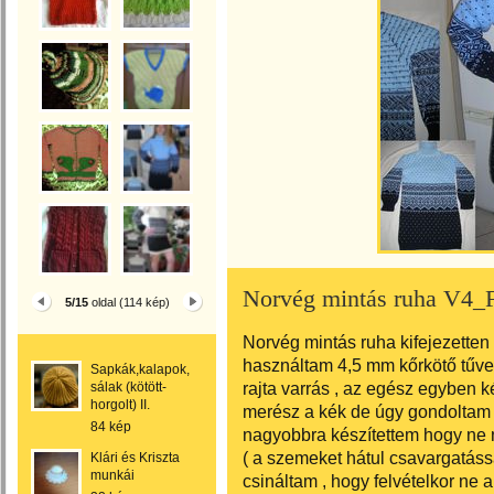
Norvég mintás ruha V4_F
5/15
oldal (114 kép)
Norvég mintás ruha kifejezetten t
használtam 4,5 mm kőrkötő tűvel
Sapkák,kalapok,
rajta varrás , az egész egyben kés
sálak (kötött-
horgolt) II.
merész a kék de úgy gondoltam 
84 kép
nagyobbra készítettem hogy ne n
( a szemeket hátul csavargatássa
Klári és Kriszta
munkái
csináltam , hogy felvételkor ne 