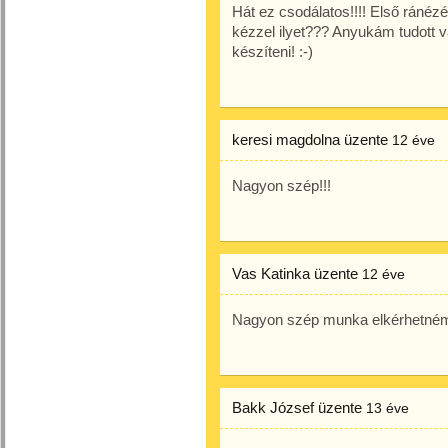
Hát ez csodálatos!!!! Első ránéz
kézzel ilyet??? Anyukám tudott 
készíteni! :-)
keresi magdolna
üzente
12 éve
Nagyon szép!!!
Vas Katinka
üzente
12 éve
Nagyon szép munka elkérhetném
Bakk József
üzente
13 éve