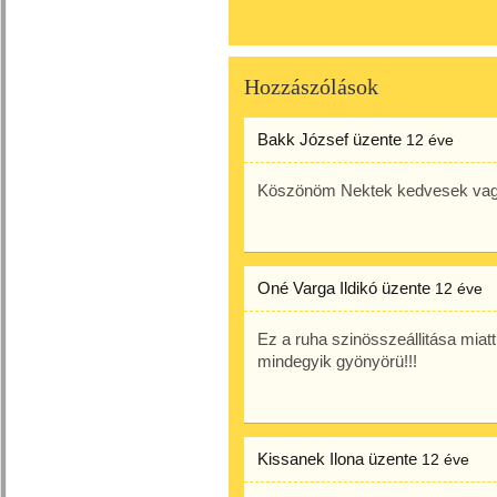
Hozzászólások
Bakk József
üzente
12 éve
Köszönöm Nektek kedvesek vag
Oné Varga Ildikó
üzente
12 éve
Ez a ruha szinösszeállitása miatt
mindegyik gyönyörü!!!
Kissanek Ilona
üzente
12 éve