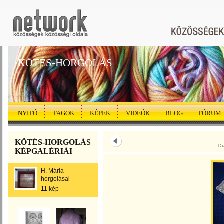
KÖTÉS-HORGOLÁS
NYITÓ
TAGOK
KÉPEK
VIDEÓK
BLOG
FÓRUM
KÖTÉS-HORGOLÁS
Di
KÉPGALÉRIÁI
H. Mária
horgolásai
11 kép