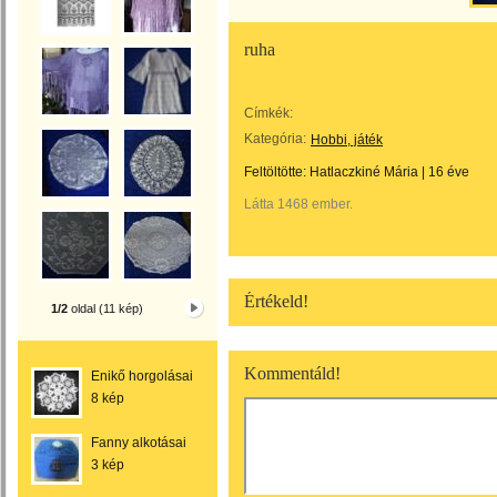
ruha
Címkék:
Kategória:
Hobbi, játék
Feltöltötte:
Hatlaczkiné Mária
|
16 éve
Látta 1468 ember.
Értékeld!
1/2
oldal (11 kép)
Kommentáld!
Enikő horgolásai
8 kép
Fanny alkotásai
3 kép