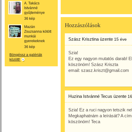
A. Takács
Istvánné
gyűjteménye
36 kép
Hozzászólások
Mazán
Zsuzsanna kötött
munkái
Szász Krisztina
üzente
15 éve
gyerekeknek
36 kép
Szia!
Böngéssz a galériák
Ez egy nagyon mutatós darab! Elk
között!
köszönöm! Szász Kriszta
email: szasz.kriszt@gmail.com
Huzina Istvánné Tecus
üzente
16
Szia! Ez a ruci nagyon tetszik 
Megkaphatnám a leírását? A cí
köszönöm! Teca