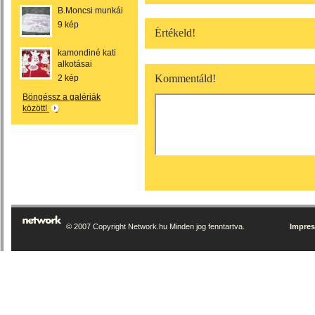
B.Moncsi munkái
9 kép
Értékeld!
kamondiné kati
alkotásai
Kommentáld!
2 kép
Böngéssz a galériák
között!
© 2007 Copyright Network.hu Minden jog fenntartva.
Impre