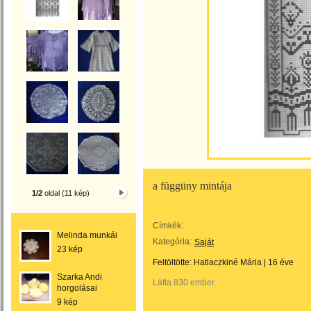
a függüny mintája
1/2
oldal (11 kép)
Címkék:
Melinda munkái
Kategória:
Saját
23 kép
Feltöltötte:
Hatlaczkiné Mária
|
16 éve
Szarka Andi
Látta 830 ember.
horgolásai
9 kép