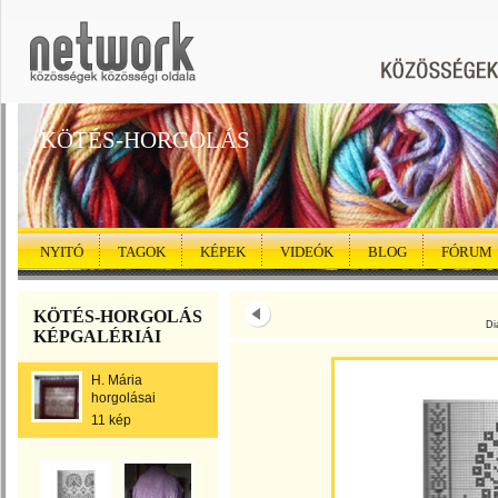
KÖTÉS-HORGOLÁS
NYITÓ
TAGOK
KÉPEK
VIDEÓK
BLOG
FÓRUM
KÖTÉS-HORGOLÁS
Di
KÉPGALÉRIÁI
H. Mária
horgolásai
11 kép