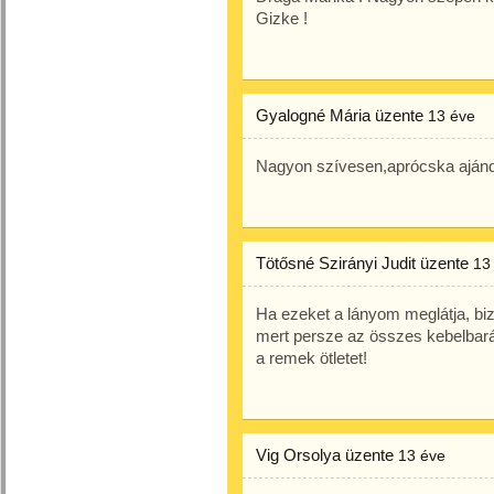
Gizke !
Gyalogné Mária
üzente
13 éve
Nagyon szívesen,aprócska ajánd
Tötősné Szirányi Judit
üzente
13
Ha ezeket a lányom meglátja, biz
mert persze az összes kebelbará
a remek ötletet!
Vig Orsolya
üzente
13 éve