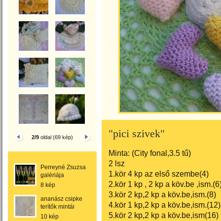
"pici szivek"
2/9
oldal (69 kép)
Minta: (City fonal,3.5 tű)
2 lsz
Perreyné Zsuzsa
1.kör 4 kp az első szembe(4)
galériája
2.kör 1 kp , 2 kp a köv.be ,ism.(6
8 kép
3.kör 2 kp,2 kp a köv.be,ism.(8)
ananász csipke
4.kör 1 kp,2 kp a köv.be,ism.(12)
terítők mintái
5.kör 2 kp,2 kp a köv.be,ism(16)
10 kép