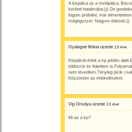
A kispálca az a rövidpálca. Bocs
kerített hatalmába:))) De gondolo
fogom próbálni, már elmentettem a
mégegyszer: Nagyon édesek:))
Gyalogné Mária
üzente
13 éve
Kispálcát értek a kp jelölés alat
többször és fejtettem is.Folya
nem tévedtem.Tényleg picik csa
Köszönöm az értékeléseket.
Vig Orsolya
üzente
13 éve
Mi az a kp?