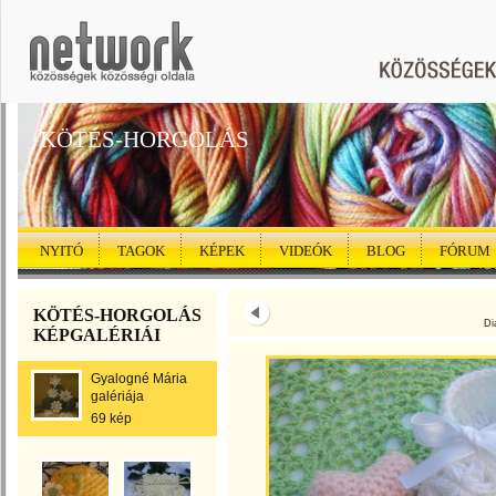
KÖTÉS-HORGOLÁS
NYITÓ
TAGOK
KÉPEK
VIDEÓK
BLOG
FÓRUM
KÖTÉS-HORGOLÁS
Di
KÉPGALÉRIÁI
Gyalogné Mária
galériája
69 kép