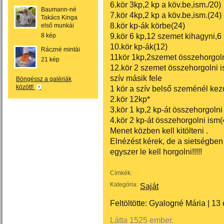
6.kör 3kp,2 kp a köv.be,ism./20)
Baumann-né
7.kör 4kp,2 kp a köv.be,ism.(24)
Takács Kinga
8.kör kp-ák körbe(24)
első munkái
9.kör 6 kp,12 szemet kihagyni,6 k
8 kép
10.kör kp-ák(12)
Ráczné mintái
11kör 1kp,2szemet összehorgoln
21 kép
12.kör 2 szemet összehorgolni is
szív másik fele
Böngéssz a galériák
között!
1 kör a szív belső szeménél kez
2.kör 12kp*
3.kör 1 kp,2 kp-át összehorgolni
4.kör 2 kp-át összehorgolni ism(
Menet közben kell kitölteni .
Elnézést kérek, de a sietségben e
egyszer le kell horgolni!!!!!
Címkék:
Kategória:
Saját
Feltöltötte:
Gyalogné Mária
|
13 
Látta 1525 ember.