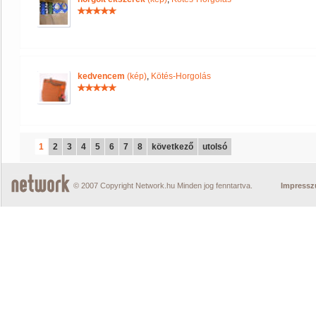
kedvencem
(kép)
,
Kötés-Horgolás
1
2
3
4
5
6
7
8
következő
utolsó
© 2007 Copyright Network.hu Minden jog fenntartva.
Impress