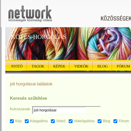
KÖTÉS-HORGOLÁS
NYITÓ
TAGOK
KÉPEK
VIDEÓK
BLOG
FÓRUM
joli horgolásai találatok
Keresés szűkítése
Kulcsszavak:
Kép
Képgaléria
Videó
Videógaléria
Blog
Fórum