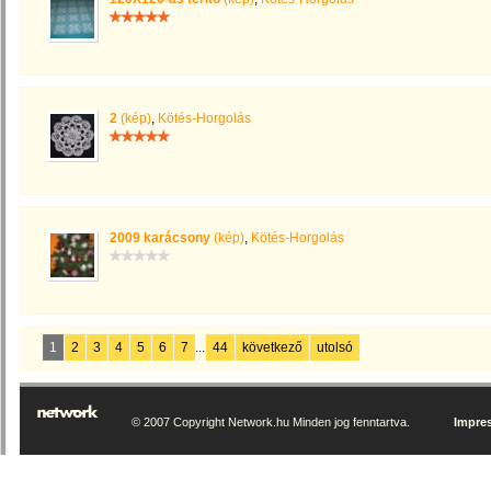
2
(kép)
,
Kötés-Horgolás
2009 karácsony
(kép)
,
Kötés-Horgolás
1
2
3
4
5
6
7
...
44
következő
utolsó
© 2007 Copyright Network.hu Minden jog fenntartva.
Impre