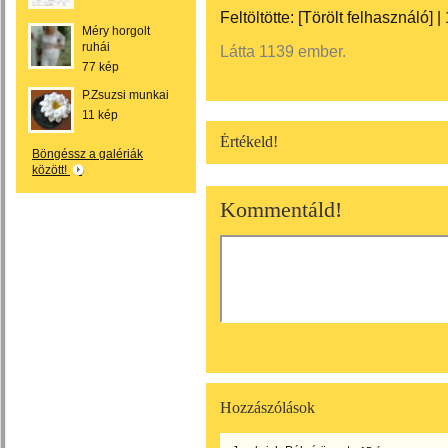
Feltöltötte:
[Törölt felhasználó]
|
Méry horgolt
ruhái
Látta 1139 ember.
77 kép
P.Zsuzsi munkai
11 kép
Értékeld!
Böngéssz a galériák
között!
Kommentáld!
Hozzászólások