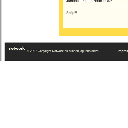
Jambrich Pálné
üzente
15 éve
Szép!!!
© 2007 Copyright Network.hu Minden jog fenntartva.
Impre