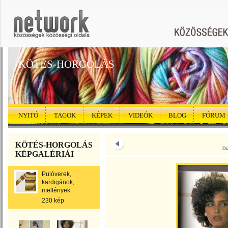
KÖTÉS-HORGOLÁS
NYITÓ
TAGOK
KÉPEK
VIDEÓK
BLOG
FÓRUM
KÖTÉS-HORGOLÁS
Di
KÉPGALÉRIÁI
Pulóverek,
kardigánok,
mellények
230 kép