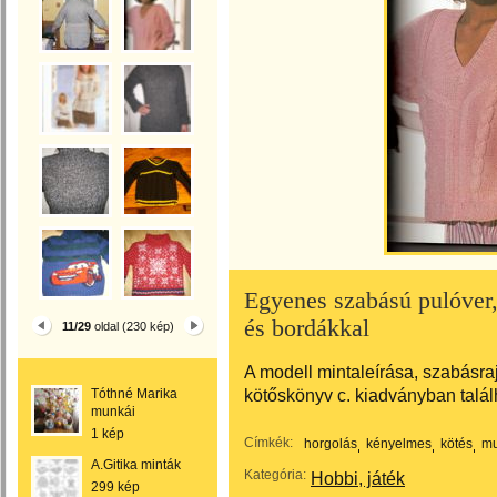
Egyenes szabású pulóver,
és bordákkal
11/29
oldal (230 kép)
A modell mintaleírása, szabásr
kötőskönyv c. kiadványban talál
Tóthné Marika
munkái
1 kép
Címkék:
horgolás
kényelmes
kötés
mu
A.Gitika minták
Kategória:
Hobbi, játék
299 kép