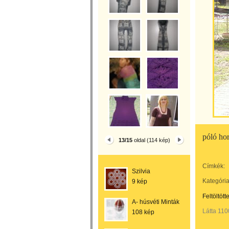
póló hor
13/15
oldal (114 kép)
Címkék:
Szilvia
Kategória
9 kép
Feltöltött
A- húsvéti Minták
Látta 110
108 kép