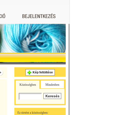
Kép feltöltése
Közösségben
Mindenben
Ez történt a közösségben: