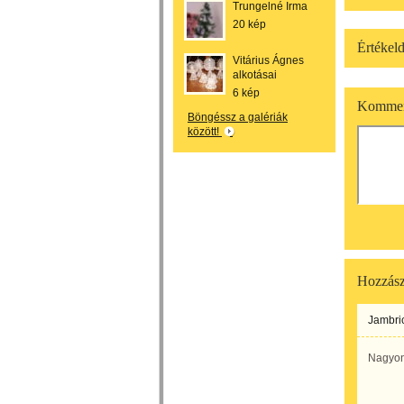
Trungelné Irma
20 kép
Értékeld
Vitárius Ágnes
alkotásai
6 kép
Kommen
Böngéssz a galériák
között!
Hozzász
Jambri
Nagyon 