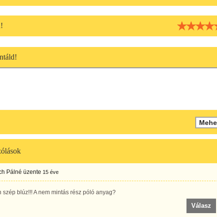
!
táld!
ólások
ch Pálné
üzente
15 éve
szép blúz!!! A nem mintás rész póló anyag?
Válasz