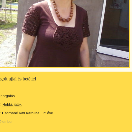
golt ujjal és betéttel
horgolás
:
Hobbi, játék
e:
Csorbáné Kati Karolina
|
15 éve
0 ember.