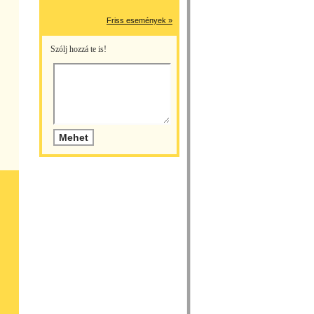
Friss események »
Szólj hozzá te is!