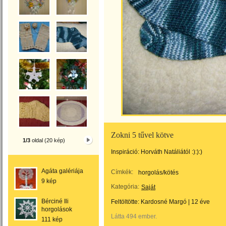
Zokni 5 tűvel kötve
1/3
oldal (20 kép)
Inspiráció: Horváth Natáliától :):):)
Agáta galériája
Címkék:
horgolás/kötés
9 kép
Kategória:
Saját
Bérciné Ili
Feltöltötte:
Kardosné Margó
|
12 éve
horgolások
Látta 494 ember.
111 kép