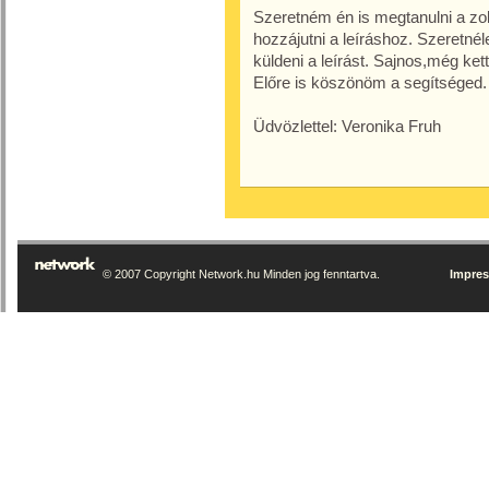
Szeretném én is megtanulni a zo
hozzájutni a leíráshoz. Szeretné
küldeni a leírást. Sajnos,még ket
Előre is köszönöm a segítséged.
Üdvözlettel: Veronika Fruh
© 2007 Copyright Network.hu Minden jog fenntartva.
Impre