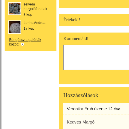
selyem
horgolófonalak
8 kép
Értékeld!
Lorinc Andrea
17 kép
Kommentáld!
Böngéssz a galériák
között!
Hozzászólások
Veronika Fruh
üzente
12 éve
Kedves Margó!