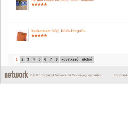
kedvencem
(kép)
,
Kötés-Horgolás
1
2
3
4
5
6
7
8
következő
utolsó
© 2007 Copyright Network.hu Minden jog fenntartva.
Impress