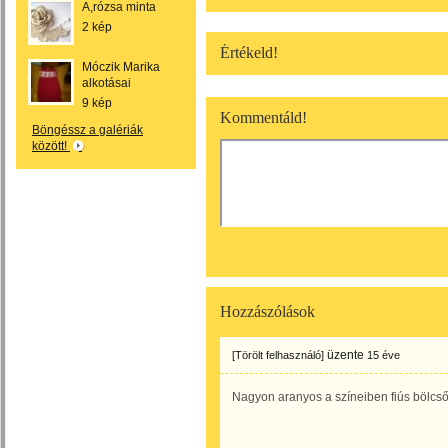
A,rózsa minta
2 kép
Értékeld!
Móczik Marika
alkotásai
9 kép
Kommentáld!
Böngéssz a galériák
között!
Hozzászólások
üzente
[Törölt felhasználó]
15 éve
Nagyon aranyos a színeiben fiús bölcső.