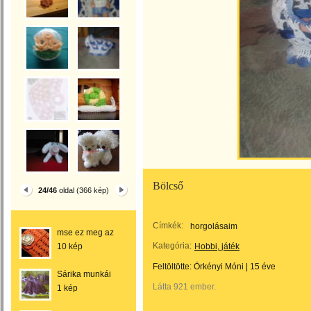
Bölcső
24/46
oldal (366 kép)
Címkék:
horgolásaim
mse ez meg az
Kategória:
10 kép
Hobbi, játék
Feltöltötte:
Örkényi Móni
|
15 éve
Sárika munkái
Látta 921 ember.
1 kép