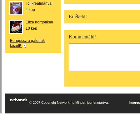
Ildi kreálmányai
4 kép
Értékeld!
Eliza horgolásai
10 kép
Kommentáld!
Böngéssz a galériák
között!
© 2007 Copyright Network.hu Minden jog fenntartva.
Impre