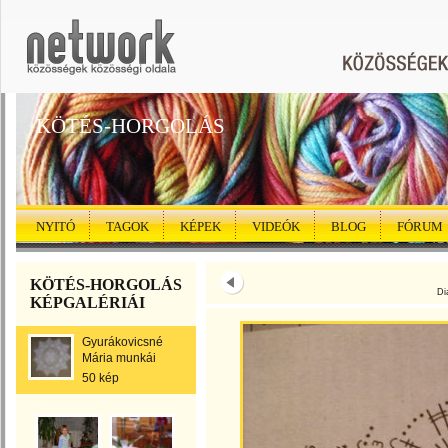
KÖTÉS-HORGOLÁS
NYITÓ
TAGOK
KÉPEK
VIDEÓK
BLOG
FÓRUM
KÖTÉS-HORGOLÁS
Di
KÉPGALÉRIÁI
Gyurákovicsné
Mária munkái
50 kép