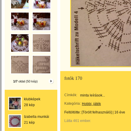
fotók 170
1/7
oldal (50 kép)
Címkék:
minta leírások...
klubképek
Kategória:
Hobbi, játék
28 kép
Feltöltötte:
[Törölt felhasználó]
|
16 éve
Izabella munkái
Látta 461 ember.
21 kép