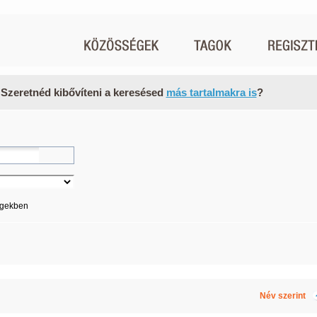
 Szeretnéd kibővíteni a keresésed
más tartalmakra is
?
égekben
Név szerint