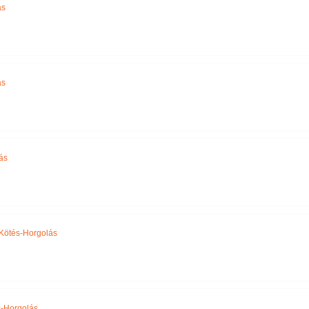
ás
ás
ás
Kötés-Horgolás
-Horgolás