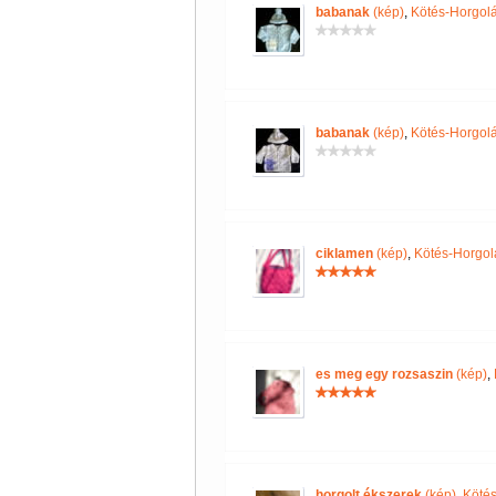
babanak
(kép)
,
Kötés-Horgol
babanak
(kép)
,
Kötés-Horgol
ciklamen
(kép)
,
Kötés-Horgol
es meg egy rozsaszin
(kép)
,
horgolt ékszerek
(kép)
,
Kötés