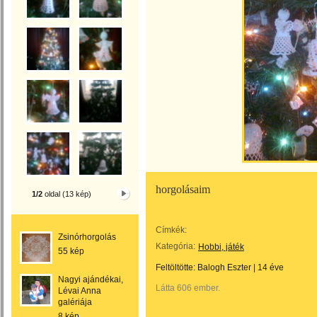
horgolásaim
1/2
oldal (13 kép)
Címkék:
Zsinórhorgolás
Kategória:
Hobbi, játék
55 kép
Feltöltötte:
Balogh Eszter
|
14 éve
Nagyi ajándékai,
Látta 606 ember.
Lévai Anna
galériája
8 kép