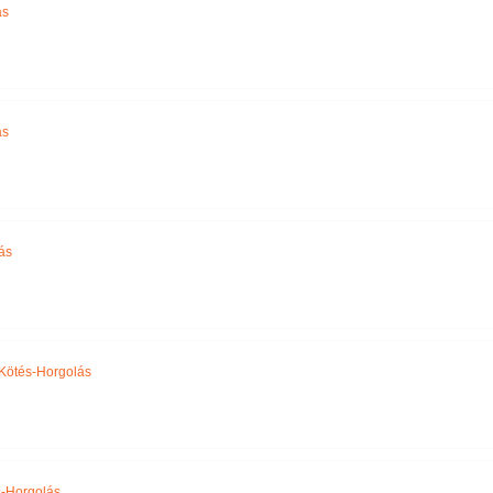
ás
ás
ás
Kötés-Horgolás
-Horgolás