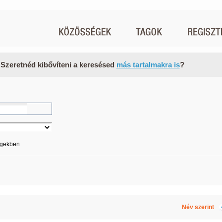
 Szeretnéd kibővíteni a keresésed
más tartalmakra is
?
égekben
Név szerint