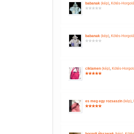
babanak
(kép)
,
Kötés-Horgol
babanak
(kép)
,
Kötés-Horgol
ciklamen
(kép)
,
Kötés-Horgol
es meg egy rozsaszin
(kép)
,
horgolt ékszerek
(kép)
,
Kötés