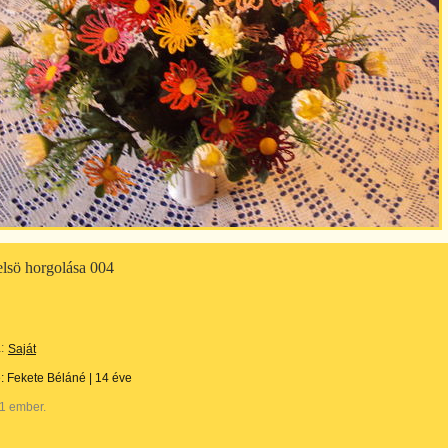
elsö horgolása 004
:
Saját
e:
Fekete Béláné
|
14 éve
1 ember.