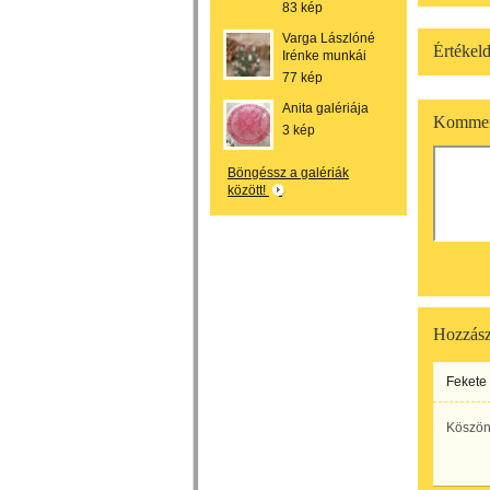
83 kép
Varga Lászlóné
Értékeld
Irénke munkái
77 kép
Anita galériája
Kommen
3 kép
Böngéssz a galériák
között!
Hozzász
Fekete
Köszön