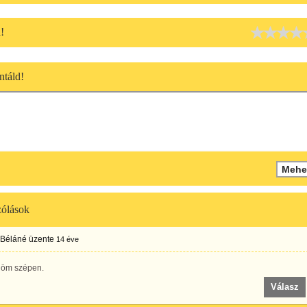
!
táld!
ólások
 Béláné
üzente
14 éve
öm szépen.
Válasz