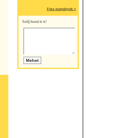
Friss események »
Szólj hozzá te is!