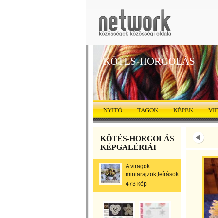
KÖTÉS-HORGOLÁS
NYITÓ
TAGOK
KÉPEK
VI
KÖTÉS-HORGOLÁS
KÉPGALÉRIÁI
A virágok :
mintarajzok,leírások
473 kép