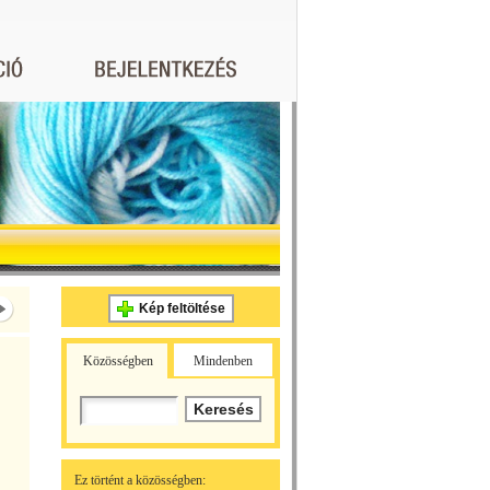
Kép feltöltése
Közösségben
Mindenben
Ez történt a közösségben: