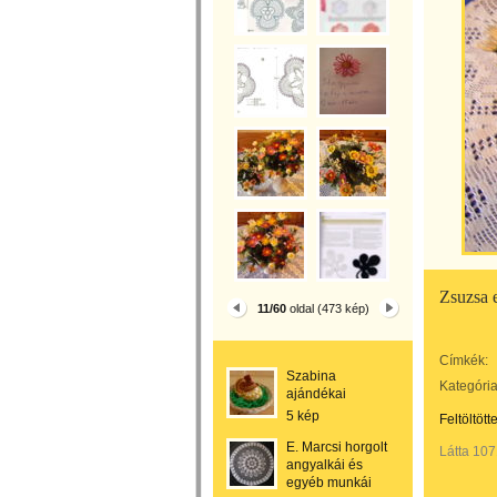
Zsuzsa 
11/60
oldal (473 kép)
Címkék:
Szabina
Kategória
ajándékai
5 kép
Feltöltött
E. Marcsi horgolt
Látta 107
angyalkái és
egyéb munkái