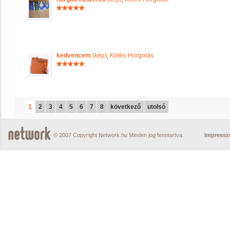
kedvencem
(kép)
,
Kötés-Horgolás
1
2
3
4
5
6
7
8
következő
utolsó
© 2007 Copyright Network.hu Minden jog fenntartva.
Impress