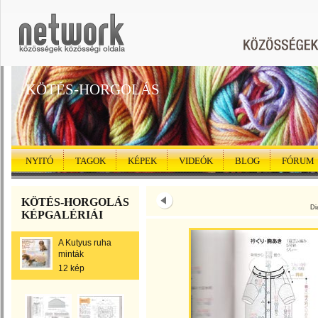
KÖTÉS-HORGOLÁS
NYITÓ
TAGOK
KÉPEK
VIDEÓK
BLOG
FÓRUM
KÖTÉS-HORGOLÁS
Di
KÉPGALÉRIÁI
A Kutyus ruha
minták
12 kép