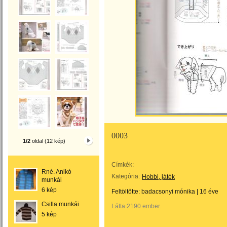
0003
1/2
oldal (12 kép)
Címkék:
Rné. Anikó
Kategória:
Hobbi, játék
munkái
6 kép
Feltöltötte:
badacsonyi mónika
|
16 éve
Csilla munkái
Látta 2190 ember.
5 kép