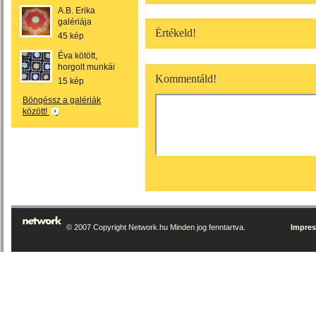
A.B. Erika
galériája
Értékeld!
45 kép
Éva kötött,
horgolt munkái
Kommentáld!
15 kép
Böngéssz a galériák
között!
© 2007 Copyright Network.hu Minden jog fenntartva.
Impre