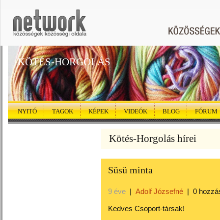
KÖTÉS-HORGOLÁS
NYITÓ
TAGOK
KÉPEK
VIDEÓK
BLOG
FÓRUM
Kötés-Horgolás hírei
Süsü minta
9 éve
|
Adolf Józsefné
|
0 hozzá
Kedves Csoport-társak!