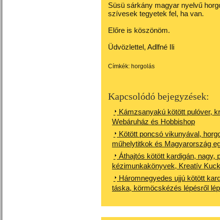
Süsü sárkány magyar nyelvű horgo
szívesek tegyetek fel, ha van.
Előre is köszönöm.
Üdvözlettel, Adlfné Ili
Címkék:
horgolás
Kapcsolódó bejegyzések:
Kámzsanyakú kötött pulóver, kr
Webáruház és Hobbishop
Kötött poncsó vikunyával, horgo
műhelytitkok és Magyarország egy
Áthajtós kötött kardigán, nagy,
kézimunkakönyvek, Kreatív Kuck
Háromnegyedes ujjú kötött kardi
táska, körmöcskézés lépésről lé