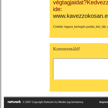
végtagjaidat?Kedvezz
ide:
www.kavezzokosan.e
Címkék:
fagyos
keringés javitás
kéz
láb
Kommentáld!
© 2007 Copyright Network.hu Minden jog fenntartva.
Impre