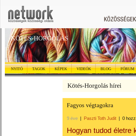
KÖTÉS-HORGOLÁS
NYITÓ
TAGOK
KÉPEK
VIDEÓK
BLOG
FÓRUM
Kötés-Horgolás hírei
Fagyos végtagokra
9 éve
|
Paszti Toth Judit
|
0 hozz
Hogyan tudod életre k