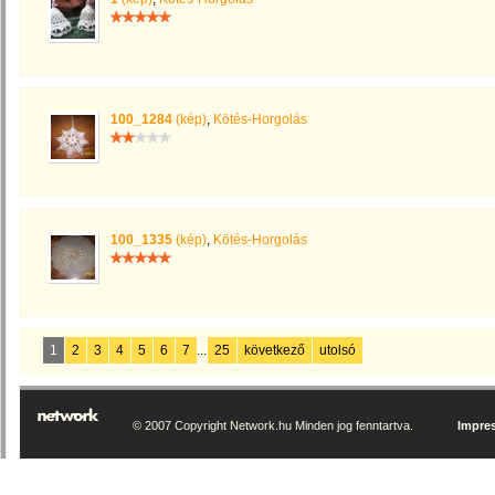
100_1284
(kép)
,
Kötés-Horgolás
100_1335
(kép)
,
Kötés-Horgolás
1
2
3
4
5
6
7
...
25
következő
utolsó
© 2007 Copyright Network.hu Minden jog fenntartva.
Impre