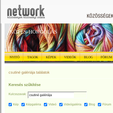
KÖTÉS-HORGOLÁS
NYITÓ
TAGOK
KÉPEK
VIDEÓK
BLOG
FÓRUM
csutiné galériája találatok
Keresés szűkítése
Kulcsszavak:
Kép
Képgaléria
Videó
Videógaléria
Blog
Fórum